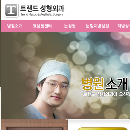
병원소개
코성형센터
눈성형
눈밑지방성형
지방성