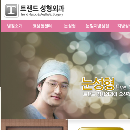
병원소개
코성형센터
눈성형
눈밑지방성형
지방성