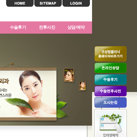
수술후기
전후사진
상담/예약