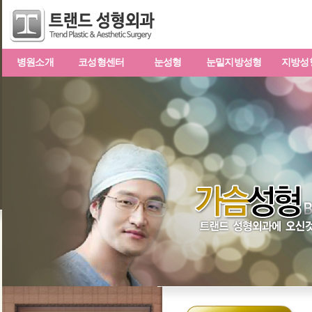
병원소개
코성형센터
눈성형
눈밑지방성형
지방성