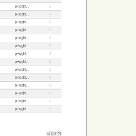
pHqghU..
0
pHqghU..
0
pHqghU..
0
pHqghU..
0
pHqghU..
0
pHqghU..
0
pHqghU..
0
pHqghU..
0
pHqghU..
0
pHqghU..
0
pHqghU..
0
pHqghU..
0
pHqghU..
0
pHqghU..
0