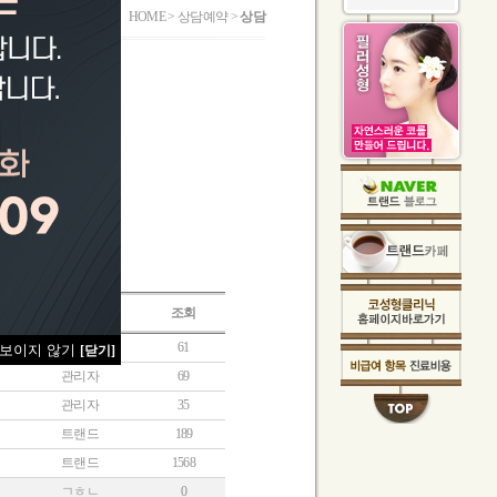
HOME > 상담예약 >
상담
작성자
조회
관리자
61
 보이지 않기
[닫기]
관리자
69
관리자
35
트랜드
189
트랜드
1568
ㄱㅎㄴ
0