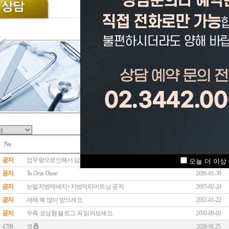
No
제목
작성일
공지
업무량으로인해서 답글 쓰기가 어렵습니다.
2018-06-12
오늘 더 이상
공지
To Dear Diane
2016-01-30
공지
눈밑지방재배치+지방막타이트닝 공지
2015-02-24
공지
새해 복 많이 받으세요.
2012-01-22
공지
우측 코성형 블로그 꼭 읽어보세요.
2010-09-03
4799
코
2026.01.25