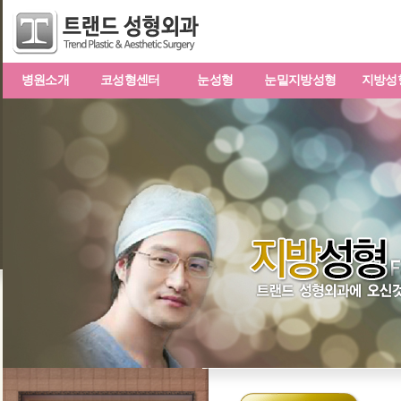
병원소개
코성형센터
눈성형
눈밑지방성형
지방성