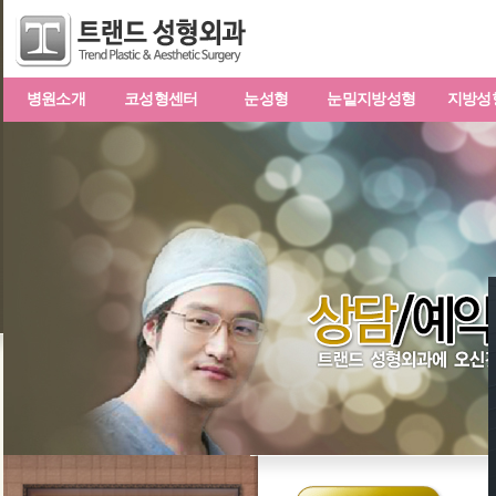
병원소개
코성형센터
눈성형
눈밑지방성형
지방성